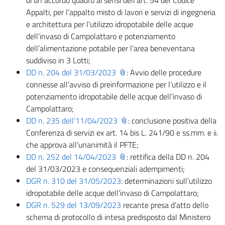
di un accordo quadro ai sensi dell’art. 54 del Codice
Appalti, per l’appalto misto di lavori e servizi di ingegneria
e architettura per l’utilizzo idropotabile delle acque
dell’invaso di Campolattaro e potenziamento
dell’alimentazione potabile per l’area beneventana
suddiviso in 3 Lotti;
DD n. 204 del 31/03/2023
: Avvio delle procedure
connesse all’avviso di preinformazione per l’utilizzo e il
potenziamento idropotabile delle acque dell’invaso di
Campolattaro;
DD n. 235 dell’11/04/2023
: conclusione positiva della
Conferenza di servizi ex art. 14 bis L. 241/90 e ss.mm. e ii.
che approva all’unanimità il PFTE;
DD n. 252 del 14/04/2023
: rettifica della DD n. 204
del 31/03/2023 e consequenziali adempimenti;
DGR n. 310 del 31/05/2023
: determinazioni sull’utilizzo
idropotabile delle acque dell’invaso di Campolattaro;
DGR n. 529 del 13/09/2023
recante presa d’atto dello
schema di protocollo di intesa predisposto dal Ministero