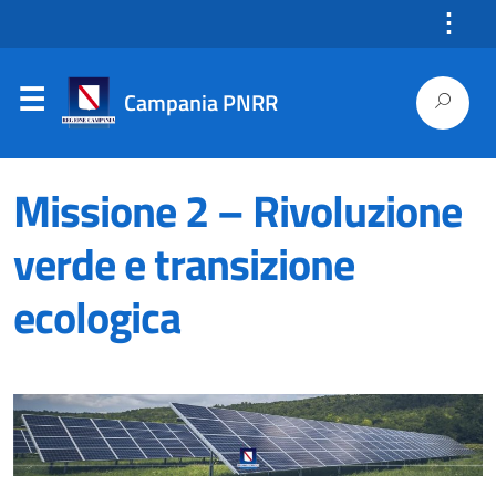
⋮
Campania PNRR
Missione 2 – Rivoluzione
verde e transizione
ecologica